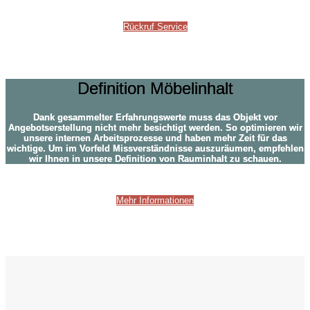
Rückruf Service
Definition Möbelinhalt
Definition Möbelinhalt
Dank gesammelter Erfahrungswerte muss das Objekt vor
Angebotserstellung nicht mehr besichtigt werden. So optimieren wir
unsere internen Arbeitsprozesse und haben mehr Zeit für das
wichtige. Um im Vorfeld Missverständnisse auszuräumen, empfehlen
wir Ihnen in unsere Definition von Rauminhalt zu schauen.
Mehr Informationen