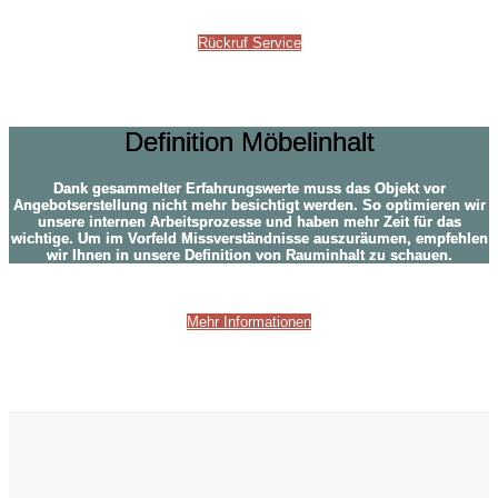
Rückruf Service
Definition Möbelinhalt
Definition Möbelinhalt
Dank gesammelter Erfahrungswerte muss das Objekt vor
Angebotserstellung nicht mehr besichtigt werden. So optimieren wir
unsere internen Arbeitsprozesse und haben mehr Zeit für das
wichtige. Um im Vorfeld Missverständnisse auszuräumen, empfehlen
wir Ihnen in unsere Definition von Rauminhalt zu schauen.
Mehr Informationen