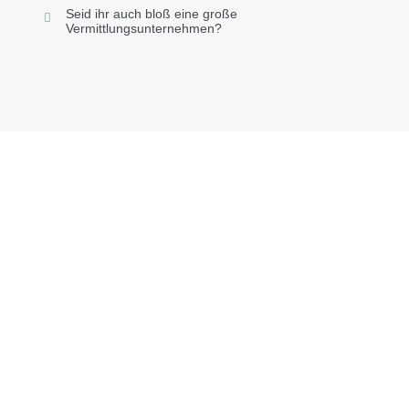
Seid ihr auch bloß eine große
Vermittlungsunternehmen?
Info für Hausverwaltungen
und Vermieter
Hausverwaltung und
Sie als Vermieter / Hausverwalter haben oftmals
Vermieter
schon viel auf dem Tisch. Das Thema
Entrümpelung sollte daher schnell abgestimmt
und geklärt werden. Mit uns müssen Sie keine
gefühlten einhundert mal die Tür zur
Besichtigung auf halten.