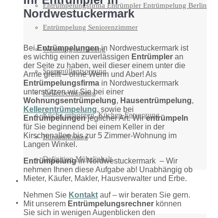
Entrümpelungsfirma Entrümpler Entrümpelung Berlin
Nordwestuckermark
Entrümpelung Seniorenzimmer
Bei
Entrümpelungen
in Nordwestuckermark ist
Wohnungsauflösung
es wichtig einen zuverlässigen
Entrümpler
an
der Seite zu haben, weil dieser einem unter die
Sperrmüllentsorgung
Arme greift – ohne Wenn und Aber! Als
Entrümpelungsfirma
in Nordwestuckermark
unterstützen wir Sie bei einer
Kellerberäumung
Wohnungsentrümpelung
,
Hausentrümpelung
,
Kellerentrümpelung
, sowie bei
Küche entsorgen, Küchen-Entsorgung
Entrümpelungen
jeglicher Art. Wir
entrümpeln
für Sie beginnend bei einem Keller in der
Kirschenallee bis zur 5 Zimmer-Wohnung im
Büroauflösung
Langen Winkel.
Definition Möbelinhalt
Entrümpelung
in Nordwestuckermark – Wir
nehmen Ihnen diese Aufgabe ab! Unabhängig ob
Mieter, Käufer, Makler, Hausverwalter und Erbe.
Preise
Nehmen Sie
Kontakt
auf – wir beraten Sie gern.
Kontakt
Mit unserem
Entrümpelungsrechner
können
Sie sich in wenigen Augenblicken den