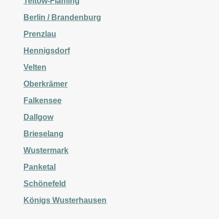
Teltow-Fläming
Berlin / Brandenburg
Prenzlau
Hennigsdorf
Velten
Oberkrämer
Falkensee
Dallgow
Brieselang
Wustermark
Panketal
Schönefeld
Königs Wusterhausen