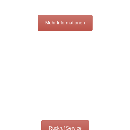
Mehr Informationen
Kostenlos Angebot zusenden
lassen - ohne weitergehende
Kosten
Fragen?
Bei Entrümpelungen sind nicht alle Umstände die
selben. Wenn Sie das Gefühl haben ein spezielles
Anliegen zu haben – nicht zögern. Rückruf
bestellen.
Rückruf Service