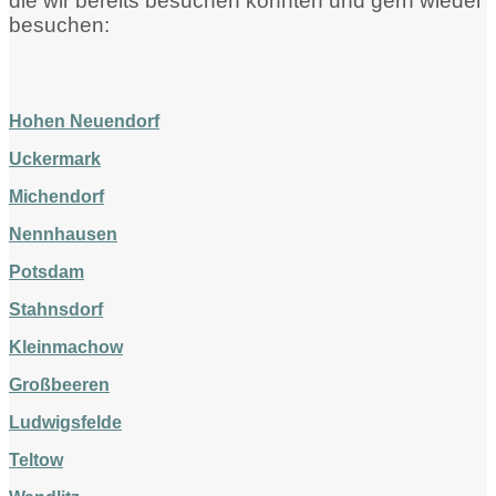
die wir bereits besuchen konnten und gern wieder
besuchen:
Hohen Neuendorf
Uckermark
Michendorf
Nennhausen
Potsdam
Stahnsdorf
Kleinmachow
Großbeeren
Ludwigsfelde
Teltow