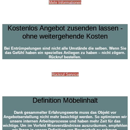
Mehr Informationen
Fragen?
Kostenlos Angebot zusenden lassen -
ohne weitergehende Kosten
Bei Entrümpelungen sind nicht alle Umstände die selben. Wenn Sie
das Gefühl haben ein spezielles Anliegen zu haben – nicht zögern.
Rückruf bestellen.
Rückruf Service
Definition Möbelinhalt
Definition Möbelinhalt
Dank gesammelter Erfahrungswerte muss das Objekt vor
Angebotserstellung nicht mehr besichtigt werden. So optimieren wir
unsere internen Arbeitsprozesse und haben mehr Zeit für das
wichtige. Um im Vorfeld Missverständnisse auszuräumen, empfehlen
wir Ihnen in unsere Definition von Rauminhalt zu schauen.