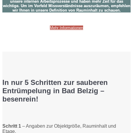
unsere internen Arbeitsprozesse und haben mehr Zeit für das
wichtige. Um im Vorfeld Missverständnisse auszuräumen, empfehlen
wir Ihnen in unsere Definition von Rauminhalt zu schauen.
Mehr Informationen
In nur 5 Schritten zur sauberen
Entrümpelung in Bad Belzig –
besenrein!
Schritt 1
– Angaben zur Objektgröße, Rauminhalt und
Etage.