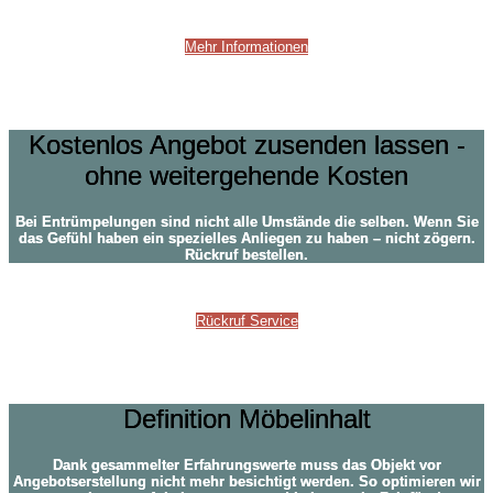
Mehr Informationen
Fragen?
Kostenlos Angebot zusenden lassen -
ohne weitergehende Kosten
Bei Entrümpelungen sind nicht alle Umstände die selben. Wenn Sie
das Gefühl haben ein spezielles Anliegen zu haben – nicht zögern.
Rückruf bestellen.
Rückruf Service
Definition Möbelinhalt
Definition Möbelinhalt
Dank gesammelter Erfahrungswerte muss das Objekt vor
Angebotserstellung nicht mehr besichtigt werden. So optimieren wir